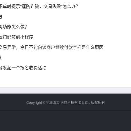
下单时提示“谨防诈骗，交易失败”怎么办？
号
奖功能怎么做？
议扫码签到小程序
交易异常，今日不能向该商户继续付款字样是什么原因
奖
号发起一个报名收费活动
Copyright ©
杭州准到信息科技有限公司
. 版权所有