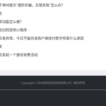
下单时提示“谨防诈骗，交易失败”怎么办？
号
奖功能怎么做？
议扫码签到小程序
交易异常，今日不能向该商户继续付款字样是什么原因
奖
号发起一个报名收费活动
Copyright ©
杭州准到信息科技有限公司
. 版权所有