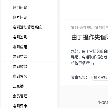
热门问题
账号问题
准到活动管理系统
准到
>
准到帮助
>准到应用
由于操作失误
准到签到
准到应用
您好，由于审核失败会
准到赞赏
略是，电话联系报名者
给他审核通过。
准到收款
准到票务
文章标签：
报名审核
云直播
会员管理
小Z是
准到评审