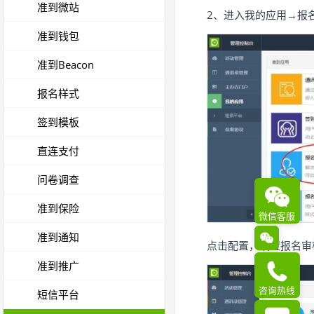
准到微站
2、进入我的应用→报
准到钱包
准到Beacon
报名样式
签到模板
直连支付
问卷调查
准到保险
微信客服
准到通知
点击配置，设置报名审
准到推广
咨询热线
短信平台