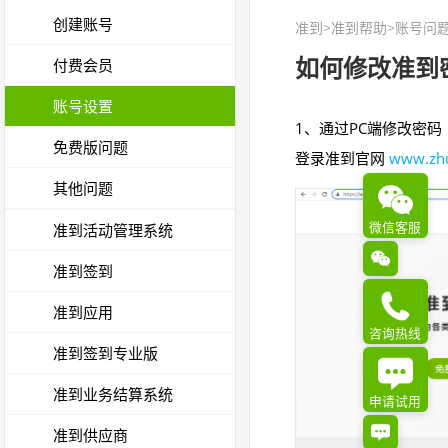
创建账号
准到
>
准到帮助
>账号问题
如何修改准到
付费会员
账号设置
1、通过PC端修改密码
免费版问题
登录准到官网
www.zhu
其他问题
微信客服
准到活动管理系统
准到签到
准到应用
咨询热线
准到签到专业版
准到业务结算系统
申请试用
准到供应商