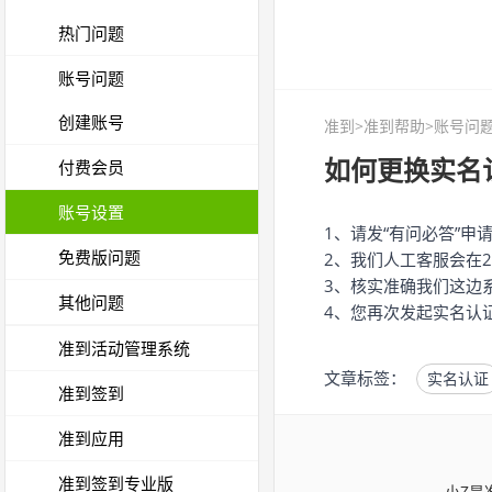
热门问题
账号问题
创建账号
准到
>
准到帮助
>账号问题
如何更换实名
付费会员
账号设置
1、请发“有问必答”
免费版问题
2、我们人工客服会在
3、核实准确我们这边
其他问题
4、您再次发起实名认
准到活动管理系统
文章标签：
实名认证
准到签到
准到应用
准到签到专业版
小Z是