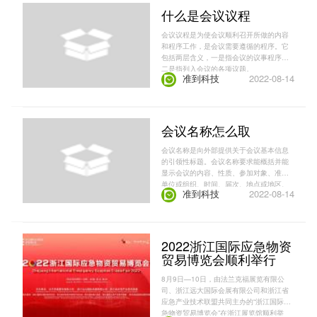
什么是会议议程
会议议程是为使会议顺利召开所做的内容
和程序工作，是会议需要遵循的程序。它
包括两层含义，一是指会议的议事程序，
二是指列入会议的各项议题。
准到科技
2022-08-14
会议名称怎么取
会议名称是向外部提供关于会议基本信息
的引领性标题。会议名称要求能概括并能
显示会议的内容、性质、参加对象、准版
单位或组织、时间、届次、地点或地区、
准到科技
2022-08-14
范围、规模等。会议名称既可用于会前
的“会议通知”，使会议代表心中有数，做好
议事准备；有可用于会后的宣传，以便扩
大会议的效果，更可用于会议过程中，使
会议代表产生凝聚力和庄重感。俗话说，
2022浙江国际应急物资
名不正则言不顺。正式会议必须有一个恰
贸易博览会顺利举行
当而确切的名称。
8月9日—10日，由法兰克福展览有限公
司、浙江远大国际会展有限公司和浙江省
应急产业技术联盟共同主办的“浙江国际应
急物资贸易博览会”在浙江展览馆顺利举