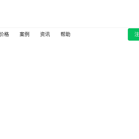
价格
案例
资讯
帮助
注
同行都在使用准到
者提高会议活动效率，提升活动参与者满意度。
免费试用